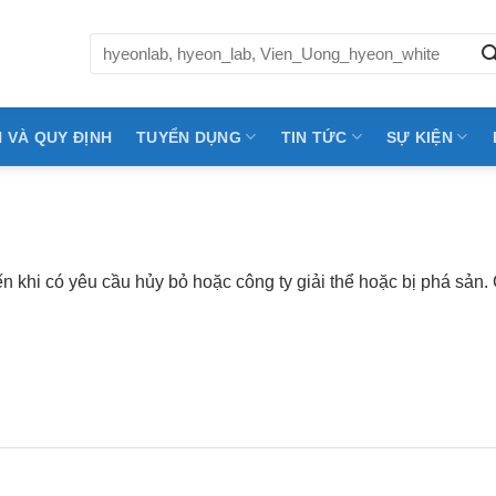
Tìm
kiếm:
 VÀ QUY ĐỊNH
TUYỂN DỤNG
TIN TỨC
SỰ KIỆN
 khi có yêu cầu hủy bỏ hoặc công ty giải thể hoặc bị phá sản. 