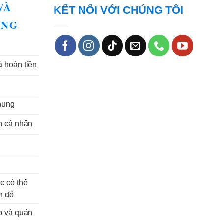
VÀ
KẾT NỐI VỚI CHÚNG TÔI
UNG
à hoàn tiền
hung
in cá nhân
n
n
c có thể
n đó
ập và quản