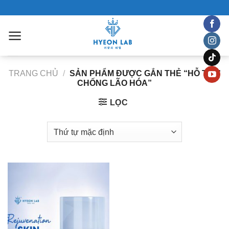
Chuyển
đến
nội
dung
TRANG CHỦ
/
SẢN PHẨM ĐƯỢC GẮN THẺ “HỖ TRỢ
CHỐNG LÃO HÓA”
LỌC