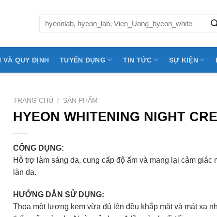
Tìm
kiếm:
 VÀ QUY ĐỊNH
TUYỂN DỤNG
TIN TỨC
SỰ KIỆN
TRANG CHỦ
/
SẢN PHẨM
HYEON WHITENING NIGHT CR
CÔNG DỤNG:
Hỗ trợ làm sáng da, cung cấp độ ẩm và mang lại cảm giác
làn da.
HƯỚNG DẪN SỬ DỤNG:
Thoa một lượng kem vừa đủ lên đều khắp mặt và mát xa n