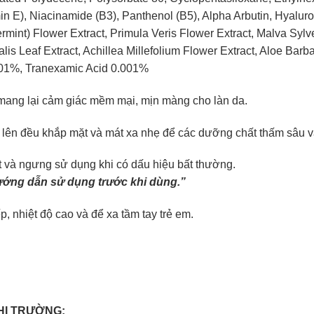
n E), Niacinamide (B3), Panthenol (B5), Alpha Arbutin, Hyaluroni
mint) Flower Extract, Primula Veris Flower Extract, Malva Sylve
inalis Leaf Extract, Achillea Millefolium Flower Extract, Aloe Ba
.01%, Tranexamic Acid 0.001%
mang lại cảm giác mềm mại, mịn màng cho làn da.
ên đều khắp mặt và mát xa nhẹ để các dưỡng chất thấm sâu vào
t và ngưng sử dụng khi có dấu hiệu bất thường.
ướng dẫn sử dụng trước khi dùng.”
p, nhiệt độ cao và để xa tầm tay trẻ em.
HỊ TRƯỜNG: