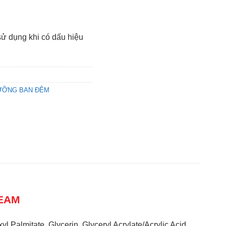
sử dụng khi có dấu hiệu
ƯỠNG BAN ĐÊM
REAM
 Palmitate, Glycerin, Glyceryl Acrylate/Acrylic Acid