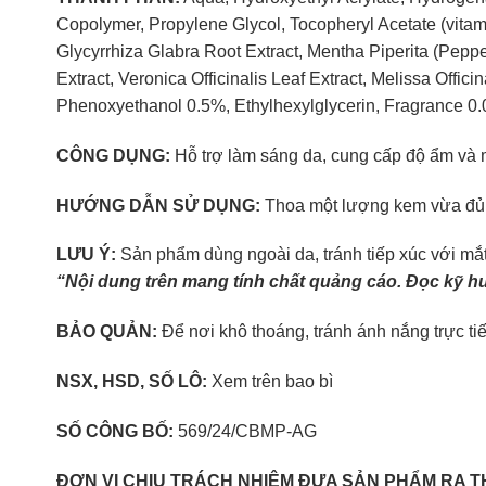
Copolymer, Propylene Glycol, Tocopheryl Acetate (vitami
Glycyrrhiza Glabra Root Extract, Mentha Piperita (Pepper
Extract, Veronica Officinalis Leaf Extract, Melissa Offic
Phenoxyethanol 0.5%, Ethylhexylglycerin, Fragrance 0
CÔNG DỤNG:
Hỗ trợ làm sáng da, cung cấp độ ẩm và 
HƯỚNG DẪN SỬ DỤNG:
Thoa một lượng kem vừa đủ l
LƯU Ý:
Sản phẩm dùng ngoài da, tránh tiếp xúc với mắ
“Nội dung trên mang tính chất quảng cáo. Đọc kỹ h
BẢO QUẢN:
Để nơi khô thoáng, tránh ánh nắng trực tiế
NSX, HSD, SỐ LÔ:
Xem trên bao bì
SỐ CÔNG BỐ:
569/24/CBMP-AG
ĐƠN VỊ CHỊU TRÁCH NHIỆM ĐƯA SẢN PHẨM RA T