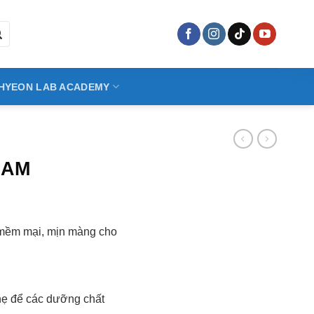
HYEON LAB ACADEMY
EAM
 mềm mại, mịn màng cho
hẹ để các dưỡng chất