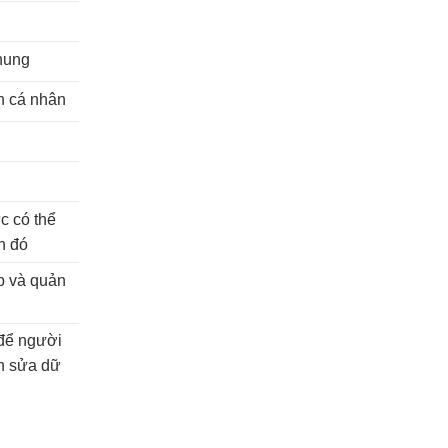
hung
in cá nhân
n
n
c có thể
n đó
ập và quản
để người
nh sửa dữ