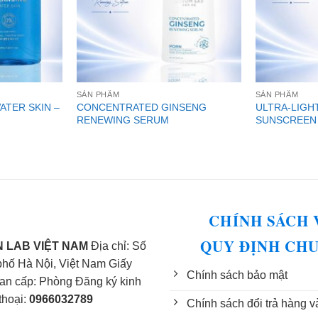
SẢN PHẨM
SẢN PHẨM
ATER SKIN –
CONCENTRATED GINSENG
ULTRA-LIGH
RENEWING SERUM
SUNSCREEN
CHÍNH SÁCH 
QUY ĐỊNH CH
 LAB VIỆT NAM
Địa chỉ: Số
phố Hà Nội, Việt Nam Giấy
Chính sách bảo mật
n cấp: Phòng Đăng ký kinh
thoại:
0966032789
Chính sách đổi trả hàng v