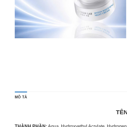
MÔ TẢ
TÊ
THÀNH PHẦN:
Aqua, Hydroxyethyl Acrylate, Hydrogenat