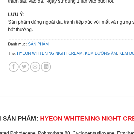
thấm sâu vào da. Ngày sử dụng 1 lần vào buổi tối.
LƯU Ý:
Sản phẩm dùng ngoài da, tránh tiếp xúc với mắt và ngưng 
bất thường.
Danh mục:
SẢN PHẨM
Thẻ:
HYEON WHITENING NIGHT CREAM
,
KEM DƯỠNG ẨM
,
KEM D
N SẢN PHẨM:
HYEON WHITENING NIGHT C
ed Polydecene, Polysorbate 80, Cyclopentasiloxane, Ethylhexyl