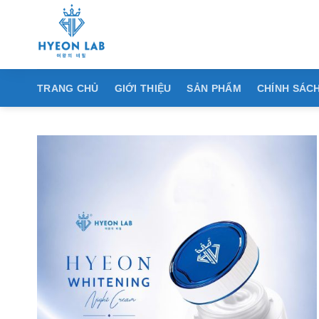
Chuyển
đến
nội
dung
TRANG CHỦ
GIỚI THIỆU
SẢN PHẨM
CHÍNH SÁCH