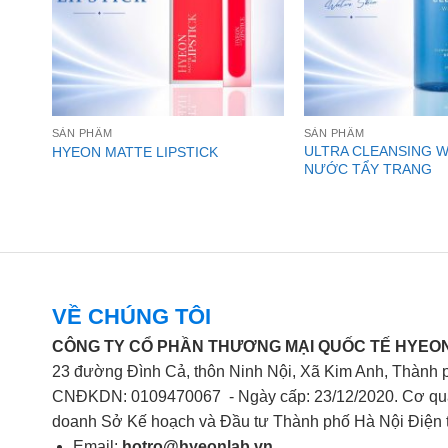
SẢN PHẨM
SẢN PHẨM
ULTRA CLEANSING W
ER
HYEON MATTE LIPSTICK
NƯỚC TẨY TRANG
VỀ CHÚNG TÔI
CÔNG TY CỔ PHẦN THƯƠNG MẠI QUỐC TẾ HYEON
23 đường Đình Cả, thôn Ninh Nội, Xã Kim Anh, Thành 
CNĐKDN: 0109470067 - Ngày cấp: 23/12/2020. Cơ qua
doanh Sở Kế hoạch và Đầu tư Thành phố Hà Nội Điện 
Email:
hotro@hyeonlab.vn