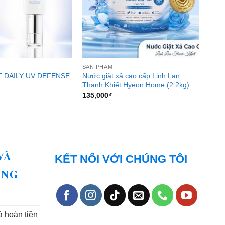
SẢN PHẨM
T DAILY UV DEFENSE
Nước giặt xả cao cấp Linh Lan
Thanh Khiết Hyeon Home (2.2kg)
135,000
₫
VÀ
KẾT NỐI VỚI CHÚNG TÔI
UNG
à hoàn tiền