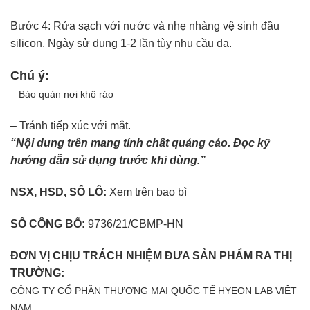
Bước 4: Rửa sạch với nước và nhẹ nhàng vệ sinh đầu
silicon. Ngày sử dụng 1-2 lần tùy nhu cầu da.
Chú ý:
– Bảo quản nơi khô ráo
– Tránh tiếp xúc với mắt.
“Nội dung trên mang tính chất quảng cáo. Đọc kỹ
hướng dẫn sử dụng trước khi dùng.”
NSX, HSD, SỐ LÔ:
Xem trên bao bì
SỐ CÔNG BỐ:
9736/21/CBMP-HN
ĐƠN VỊ CHỊU TRÁCH NHIỆM ĐƯA SẢN PHẨM RA THỊ
TRƯỜNG:
CÔNG TY CỔ PHẦN THƯƠNG MẠI QUỐC TẾ HYEON LAB VIỆT
NAM