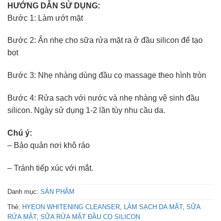
HƯỚNG DẪN SỬ DỤNG:
Bước 1: Làm ướt mặt
Bước 2: Ấn nhẹ cho sữa rửa mặt ra ở đầu silicon để tạo
bọt
Bước 3: Nhẹ nhàng dùng đầu cọ massage theo hình tròn
Bước 4: Rửa sạch với nước và nhẹ nhàng vệ sinh đầu
silicon. Ngày sử dụng 1-2 lần tùy nhu cầu da.
Chú ý:
– Bảo quản nơi khô ráo
– Tránh tiếp xúc với mắt.
Danh mục:
SẢN PHẨM
Thẻ:
HYEON WHITENING CLEANSER
,
LÀM SẠCH DA MẶT
,
SỮA
RỬA MẶT
,
SỮA RỬA MẶT ĐẦU CỌ SILICON