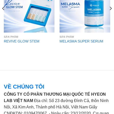
SẢN PHẨM
SẢN PHẨM
REVIVE GLOW STEM
MELASMA SUPER SERUM
VỀ CHÚNG TÔI
CÔNG TY CỔ PHẦN THƯƠNG MẠI QUỐC TẾ HYEON
LAB VIỆT NAM
Địa chỉ: Số 23 đường Đình Cả, thôn Ninh
Nội, Xã Kim Anh, Thành phố Hà Nội, Việt Nam Giấy
CNĐKDN: 0109470067 - Ngày cấp: 23/12/2020. Cơ quan