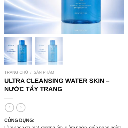
TRANG CHỦ
/
SẢN PHẨM
ULTRA CLEANSING WATER SKIN –
NƯỚC TẨY TRANG
CÔNG DỤNG:
Làm sạch da mặt, dưỡng ẩm, giảm nhờn, giúp ngăn ngừa