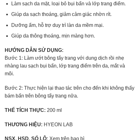
Làm sạch da mặt, loại bỏ bụi bẩn và lớp trang điểm.
Giúp da sạch thoáng, giảm cảm giác nhờn rít.
Dưỡng ẩm, hỗ trợ duy trì làn da mềm mại.
Giúp da thông thoáng, mịn màng hơn.
HƯỚNG DẪN SỬ DỤNG:
Bước 1: Làm ướt bông tẩy trang với dung dịch rồi nhẹ
nhàng lau sạch bụi bẩn, lớp trang điểm trên da, mắt và
môi.
Bước 2: Thực hiện lại thao tác trên cho đến khi không thấy
bám bẩn trên bông tẩy trang nữa.
THỂ TÍCH THỰC:
200 ml
THƯƠNG HIỆU:
HYEON LAB
NSX, HSD, SỐ LÔ:
Xem trên bao bì