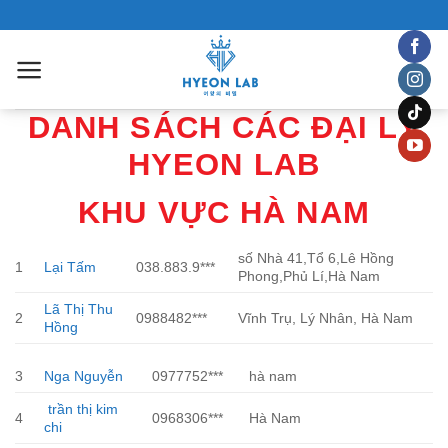
Chuyển
đến
nội
dung
DANH SÁCH CÁC ĐẠI LÝ
HYEON LAB
KHU VỰC HÀ NAM
số Nhà 41,Tổ 6,Lê Hồng
1
Lại Tấm
038.883.9***
Phong,Phủ Lí,Hà Nam
Lã Thị Thu
2
0988482***
Vĩnh Trụ, Lý Nhân, Hà Nam
Hồng
3
Nga Nguyễn
0977752***
hà nam
trần thị kim
4
0968306***
Hà Nam
chi