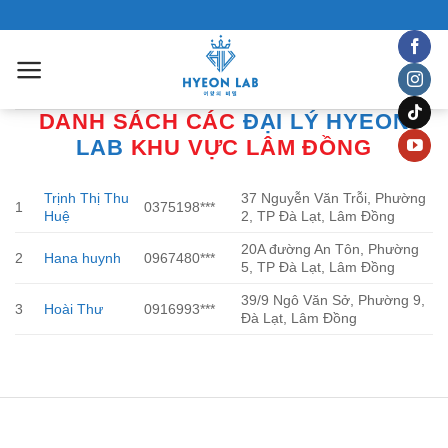
Chuyển
đến
nội
dung
DANH SÁCH CÁC
ĐẠI LÝ HYEON
LAB
KHU VỰC LÂM ĐỒNG
Trịnh Thị Thu
37 Nguyễn Văn Trỗi, Phường
1
0375198***
Huệ
2, TP Đà Lạt, Lâm Đồng
20A đường An Tôn, Phường
2
Hana huynh
0967480***
5, TP Đà Lạt, Lâm Đồng
39/9 Ngô Văn Sở, Phường 9,
3
Hoài Thư
0916993***
Đà Lạt, Lâm Đồng