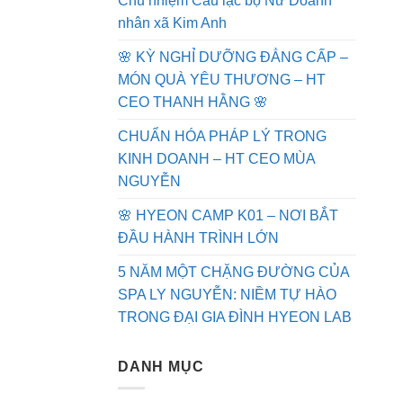
Chủ nhiệm Câu lạc bộ Nữ Doanh
nhân xã Kim Anh
🌸 KỲ NGHỈ DƯỠNG ĐẲNG CẤP –
MÓN QUÀ YÊU THƯƠNG – HT
CEO THANH HẰNG 🌸
CHUẨN HÓA PHÁP LÝ TRONG
KINH DOANH – HT CEO MÙA
NGUYỄN
🌸 HYEON CAMP K01 – NƠI BẮT
ĐẦU HÀNH TRÌNH LỚN
5 NĂM MỘT CHẶNG ĐƯỜNG CỦA
SPA LY NGUYỄN: NIỀM TỰ HÀO
TRONG ĐẠI GIA ĐÌNH HYEON LAB
DANH MỤC