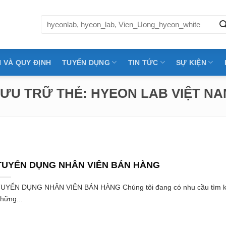
Tìm
kiếm:
 VÀ QUY ĐỊNH
TUYỂN DỤNG
TIN TỨC
SỰ KIỆN
LƯU TRỮ THẺ:
HYEON LAB VIỆT N
TUYỂN DỤNG NHÂN VIÊN BÁN HÀNG
UYỂN DỤNG NHÂN VIÊN BÁN HÀNG Chúng tôi đang có nhu cầu tìm 
hững...