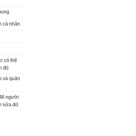
hung
in cá nhân
n
n
c có thể
n đó
ập và quản
để người
nh sửa dữ