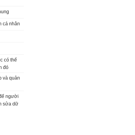
hung
in cá nhân
n
n
c có thể
n đó
ập và quản
để người
nh sửa dữ