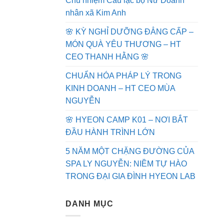
Chủ nhiệm Câu lạc bộ Nữ Doanh
nhân xã Kim Anh
🌸 KỲ NGHỈ DƯỠNG ĐẲNG CẤP –
MÓN QUÀ YÊU THƯƠNG – HT
CEO THANH HẰNG 🌸
CHUẨN HÓA PHÁP LÝ TRONG
KINH DOANH – HT CEO MÙA
NGUYỄN
🌸 HYEON CAMP K01 – NƠI BẮT
ĐẦU HÀNH TRÌNH LỚN
5 NĂM MỘT CHẶNG ĐƯỜNG CỦA
SPA LY NGUYỄN: NIỀM TỰ HÀO
TRONG ĐẠI GIA ĐÌNH HYEON LAB
DANH MỤC