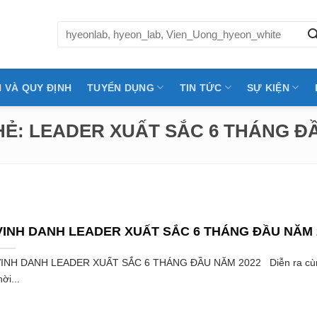
Tìm
kiếm:
 VÀ QUY ĐỊNH
TUYỂN DỤNG
TIN TỨC
SỰ KIỆN
HẺ:
LEADER XUẤT SẮC 6 THÁNG ĐẦ
VINH DANH LEADER XUẤT SẮC 6 THÁNG ĐẦU NĂM 
INH DANH LEADER XUẤT SẮC 6 THÁNG ĐẦU NĂM 2022 Diễn ra cù
hời...