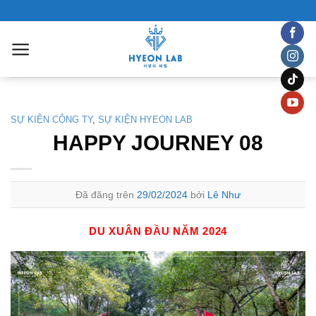
Chuyển
đến
nội
dung
SỰ KIỆN CÔNG TY
,
SỰ KIỆN HYEON LAB
HAPPY JOURNEY 08
Đã đăng trên
29/02/2024
bởi
Lê Như
DU XUÂN ĐẦU NĂM 2024