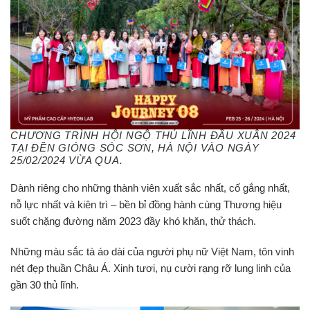
CHƯƠNG TRÌNH HỘI NGỘ THỦ LĨNH ĐẦU XUÂN 2024
TẠI ĐỀN GIÓNG SÓC SƠN, HÀ NỘI VÀO NGÀY
25/02/2024 VỪA QUA.
Dành riêng cho những thành viên xuất sắc nhất, cố gắng nhất,
nỗ lực nhất và kiên trì – bền bỉ đồng hành cùng Thương hiệu
suốt chặng đường năm 2023 đầy khó khăn, thử thách.
Những màu sắc tà áo dài của người phụ nữ Việt Nam, tôn vinh
nét đẹp thuần Châu Á. Xinh tươi, nụ cười rạng rỡ lung linh của
gần 30 thủ lĩnh.