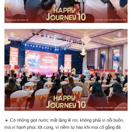
🔸 Có những giọt nước mắt lặng lẽ rơi, không phải vì nỗi buồn,
mà vì hạnh phúc tột cùng, vì niềm tự hào khi mọi cố gắng đã