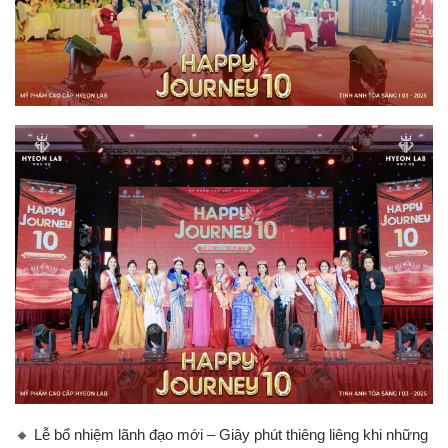
🔸 Lễ bổ nhiệm lãnh đạo mới – Giây phút thiêng liêng khi những