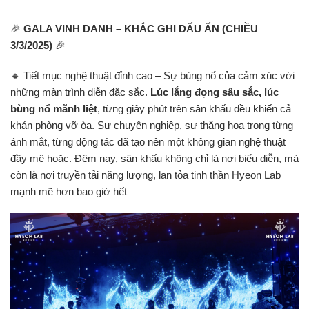
🎉
GALA VINH DANH – KHẮC GHI DẤU ẤN (CHIỀU
3/3/2025)
🎉
🔸 Tiết mục nghệ thuật đỉnh cao – Sự bùng nổ của cảm xúc với
những màn trình diễn đặc sắc.
Lúc lắng đọng sâu sắc, lúc
bùng nổ mãnh liệt
, từng giây phút trên sân khấu đều khiến cả
khán phòng vỡ òa. Sự chuyên nghiệp, sự thăng hoa trong từng
ánh mắt, từng động tác đã tạo nên một không gian nghệ thuật
đầy mê hoặc. Đêm nay, sân khấu không chỉ là nơi biểu diễn, mà
còn là nơi truyền tải năng lượng, lan tỏa tinh thần Hyeon Lab
mạnh mẽ hơn bao giờ hết