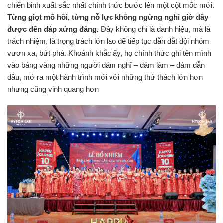
chiến binh xuất sắc nhất chính thức bước lên một cột mốc mới.
Từng
giọt
mồ
hôi,
từng
nỗ
lực
không
ngừng
nghỉ
giờ đây
được đền đáp xứng đáng.
Đây không chỉ là danh hiệu, mà là
trách nhiệm, là trọng trách lớn lao để tiếp tục dẫn dắt đội nhóm
vươn xa, bứt phá. Khoảnh khắc ấy, họ chính thức ghi tên mình
vào bảng vàng những người dám nghĩ – dám làm – dám dẫn
đầu, mở ra một hành trình mới với những thử thách lớn hơn
nhưng cũng vinh quang hơn