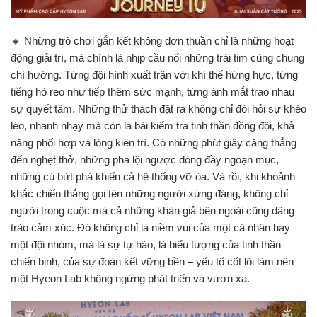
🔸 Những trò chơi gắn kết không đơn thuần chỉ là những hoạt
động giải trí, mà chính là nhịp cầu nối những trái tim cùng chung
chí hướng. Từng đội hình xuất trận với khí thế hừng hực, từng
tiếng hò reo như tiếp thêm sức mạnh, từng ánh mắt trao nhau
sự quyết tâm. Những thử thách đặt ra không chỉ đòi hỏi sự khéo
léo, nhanh nhạy mà còn là bài kiểm tra tinh thần đồng đội, khả
năng phối hợp và lòng kiên trì. Có những phút giây căng thẳng
đến nghẹt thở, những pha lội ngược dòng đầy ngoạn mục,
những cú bứt phá khiến cả hệ thống vỡ òa. Và rồi, khi khoảnh
khắc chiến thắng gọi tên những người xứng đáng, không chỉ
người trong cuộc mà cả những khán giả bên ngoài cũng dâng
trào cảm xúc. Đó không chỉ là niềm vui của một cá nhân hay
một đội nhóm, mà là sự tự hào, là biểu tượng của tinh thần
chiến binh, của sự đoàn kết vững bền – yếu tố cốt lõi làm nên
một Hyeon Lab không ngừng phát triển và vươn xa.