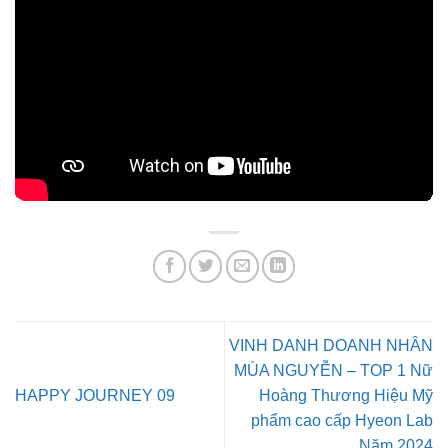
VINH DANH DOANH NHÂN
MÙA NGUYỄN – TOP 1 Nữ
HAPPY JOURNEY 09
Hoàng Thương Hiệu Mỹ
phẩm cao cấp Hyeon Lab
Năm 2024