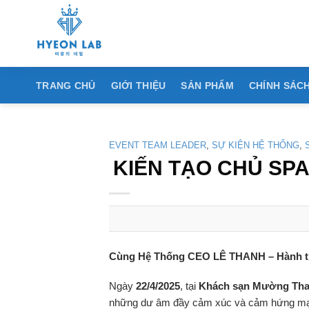
Chuyển
đến
nội
dung
TRANG CHỦ
GIỚI THIỆU
SẢN PHẨM
CHÍNH SÁCH
EVENT TEAM LEADER
,
SỰ KIỆN HỆ THỐNG
,
KIẾN TẠO CHỦ SPA
Cùng Hệ Thống CEO LÊ THANH – Hành trì
Ngày
22/4/2025
, tại
Khách sạn Mường Tha
những dư âm đầy cảm xúc và cảm hứng m