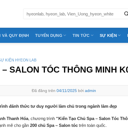
Tìm
kiếm:
 VÀ QUY ĐỊNH
TUYỂN DỤNG
TIN TỨC
SỰ KIỆN
SỰ KIỆN HYEON LAB
 – SALON TÓC THÔNG MINH K
Đã đăng trên
04/11/2025
bởi
admin
nh đánh thức tư duy người làm chủ trong ngành làm đẹp
nh Thanh Hóa
, chương trình
“
Kiến Tạo Chủ Spa – Salon Tóc Th
ạnh mẽ cho gần
200 chủ Spa – Salon tóc
trên toàn quốc.