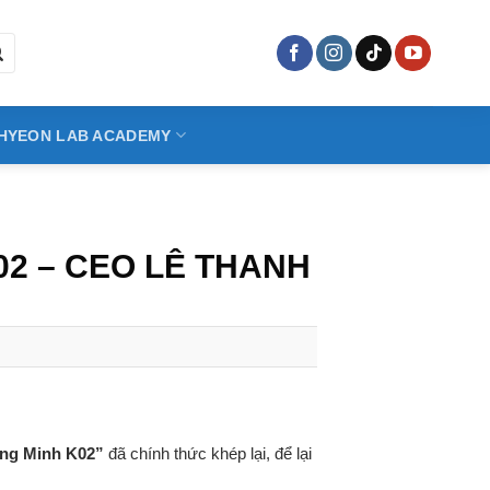
HYEON LAB ACADEMY
02 – CEO LÊ THANH
ông Minh K02
”
đã chính thức khép lại, để lại