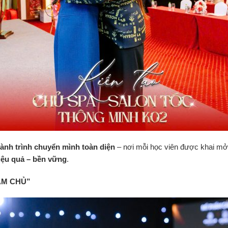
ành trình chuyển mình toàn diện
– nơi mỗi học viên được khai mở 
hiệu quả – bền vững
.
ÀM CHỦ”