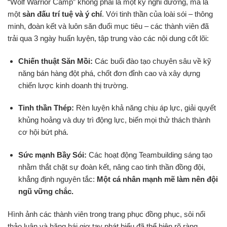
“Wolf Warrior Camp” không phải là một kỳ nghỉ dưỡng, mà là
một
sàn đấu trí tuệ và ý chí
. Với tinh thần của loài sói – thông
minh, đoàn kết và luôn săn đuổi mục tiêu – các thành viên đã
trải qua 3 ngày huấn luyện, tập trung vào các nội dung cốt lõi:
Chiến thuật Săn Mồi:
Các buổi đào tạo chuyên sâu về kỹ
năng bán hàng đột phá, chốt đơn đỉnh cao và xây dựng
chiến lược kinh doanh thị trường.
Tinh thần Thép:
Rèn luyện khả năng chịu áp lực, giải quyết
khủng hoảng và duy trì động lực, biến mọi thử thách thành
cơ hội bứt phá.
Sức mạnh Bầy Sói:
Các hoạt động Teambuilding sáng tạo
nhằm thắt chặt sự đoàn kết, nâng cao tinh thần đồng đội,
khẳng định nguyên tắc:
Một cá nhân mạnh mẽ làm nên đội
ngũ vững chắc.
Hình ảnh các thành viên trong trang phục đồng phục, sôi nổi
thảo luận và hăng hái giơ tay phát biểu đã thể hiện rõ ràng