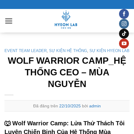
Chuyển
đến
nội
dung
EVENT TEAM LEADER
,
SỰ KIỆN HỆ THỐNG
,
SỰ KIỆN HYEON LAB
WOLF WARRIOR CAMP_HỆ
THỐNG CEO – MÙA
NGUYỄN
Đã đăng trên
22/10/2025
bởi
admin
🐺 Wolf Warrior Camp: Lửa Thử Thách Tôi
Luyện Chiến Binh Của Hệ Thống Mùa