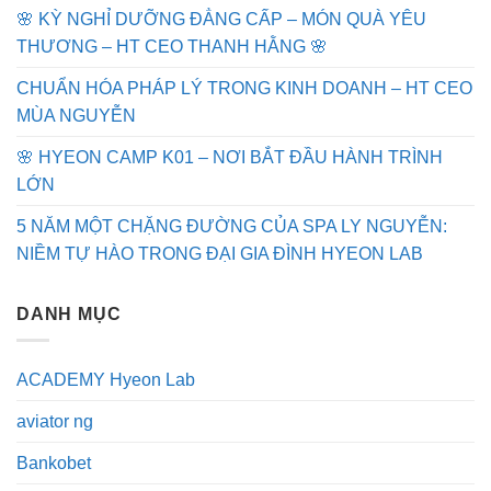
🌸 KỲ NGHỈ DƯỠNG ĐẲNG CẤP – MÓN QUÀ YÊU
THƯƠNG – HT CEO THANH HẰNG 🌸
CHUẨN HÓA PHÁP LÝ TRONG KINH DOANH – HT CEO
MÙA NGUYỄN
🌸 HYEON CAMP K01 – NƠI BẮT ĐẦU HÀNH TRÌNH
LỚN
5 NĂM MỘT CHẶNG ĐƯỜNG CỦA SPA LY NGUYỄN:
NIỀM TỰ HÀO TRONG ĐẠI GIA ĐÌNH HYEON LAB
DANH MỤC
ACADEMY Hyeon Lab
aviator ng
Bankobet