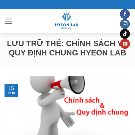
Chuyển
đến
nội
dung
LƯU TRỮ THẺ:
CHÍNH SÁCH VÀ
QUY ĐỊNH CHUNG HYEON LAB
15
Th10