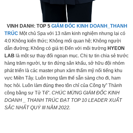
VINH DANH: TOP 5
GIÁM ĐỐC KINH DOANH_THANH
TRÚC
Một chủ Spa với 13 năm kinh nghiệm nhưng lại có
4:0 Không kiến thức; Không mối quan hệ; Không người
dẫn đường; Không có giá trị Đến với môi trường
HYEON
LAB
là một sự thay đổi ngoạn mục. Chị tự tin chia sẻ trước
hàng trăm người, tự tin đứng sân khấu, sở hữu đội nhóm
phát triển là các master phun xăm thẩm mỹ nổi tiếng khu
vực Miền Tây. Luôn trong tâm thế sẵn sàng cho đi, ham
học hỏi. Luôn làm đúng theo tôn chỉ của Công ty” Thành
công bằng sự Tử Tế”.
CHÚC MỪNG GIÁM ĐỐC KINH
DOANH _ THANH TRÚC ĐẠT TOP 10 LEADER XUẤT
SẮC NHẤT QUÝ III NĂM 2022.