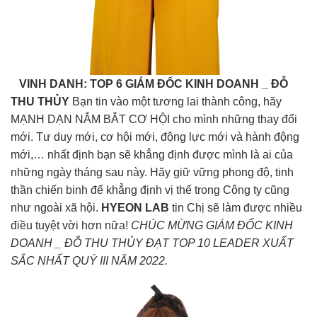
VINH DANH: TOP 6
GIÁM ĐỐC KINH DOANH _ ĐỖ
THU THỦY
Bạn tin vào một tương lai thành công, hãy
MẠNH DẠN NẮM BẮT CƠ HỘI cho mình những thay đổi
mới. Tư duy mới, cơ hội mới, động lực mới và hành động
mới,… nhất định bạn sẽ khẳng định được mình là ai của
những ngày tháng sau này. Hãy giữ vững phong độ, tinh
thần chiến binh để khẳng định vị thế trong Công ty cũng
như ngoài xã hội.
HYEON LAB
tin Chị sẽ làm được nhiều
điều tuyệt vời hơn nữa!
CHÚC MỪNG GIÁM ĐỐC KINH
DOANH _ ĐỖ THU THỦY ĐẠT TOP 10 LEADER XUẤT
SẮC NHẤT QUÝ III NĂM 2022.