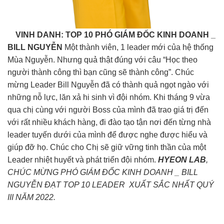
VINH DANH: TOP 10
PHÓ GIÁM ĐỐC KINH DOANH _
BILL NGUYỄN
Một thành viên, 1 leader mới của hệ thống
Mùa Nguyễn. Nhưng quả thật đúng với câu “Học theo
người thành công thì bạn cũng sẽ thành công”. Chúc
mừng Leader Bill Nguyễn đã có thành quả ngọt ngào với
những nỗ lực, lăn xả hi sinh vì đội nhóm. Khi tháng 9 vừa
qua chị cùng với người Boss của mình đã trao giá trị đến
với rất nhiều khách hàng, đi đào tạo tận nơi đến từng nhà
leader tuyến dưới của mình để được nghe được hiểu và
giúp đỡ họ. Chúc cho Chị sẽ giữ vững tinh thần của một
Leader nhiệt huyết và phát triển đội nhóm.
HYEON LAB
,
CHÚC MỪNG PHÓ GIÁM ĐỐC KINH DOANH _ BILL
NGUYỄN ĐẠT TOP 10 LEADER XUẤT SẮC NHẤT QUÝ
III NĂM 2022.