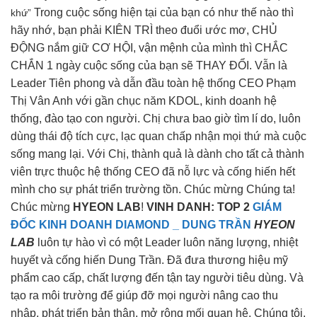
Trong cuộc sống hiện tại của bạn có như thế nào thì
khứ”
hãy nhớ, bạn phải KIÊN TRÌ theo đuổi ước mơ, CHỦ
ĐỘNG nắm giữ CƠ HỘI, vận mệnh của mình thì CHẮC
CHẮN 1 ngày cuộc sống của bạn sẽ THAY ĐỔI. Vẫn là
Leader Tiên phong và dẫn đầu toàn hệ thống CEO Phạm
Thị Vân Anh với gần chục năm KDOL, kinh doanh hệ
thống, đào tạo con người. Chị chưa bao giờ tìm lí do, luôn
dùng thái độ tích cực, lạc quan chấp nhận mọi thứ mà cuộc
sống mang lại. Với Chị, thành quả là dành cho tất cả thành
viên trực thuộc hệ thống CEO đã nỗ lực và cống hiến hết
mình cho sự phát triển trường tồn. Chúc mừng Chúng ta!
Chúc mừng
HYEON LAB
!
VINH DANH: TOP 2
GIÁM
ĐỐC KINH DOANH DIAMOND _ DUNG TRẦN
HYEON
LAB
luôn tự hào vì có một Leader luôn năng lượng, nhiệt
huyết và cống hiến Dung Trần. Đã đưa thương hiệu mỹ
phẩm cao cấp, chất lượng đến tận tay người tiêu dùng. Và
tạo ra môi trường để giúp đỡ mọi người nâng cao thu
nhập, phát triển bản thân, mở rộng mối quan hệ. Chúng tôi,