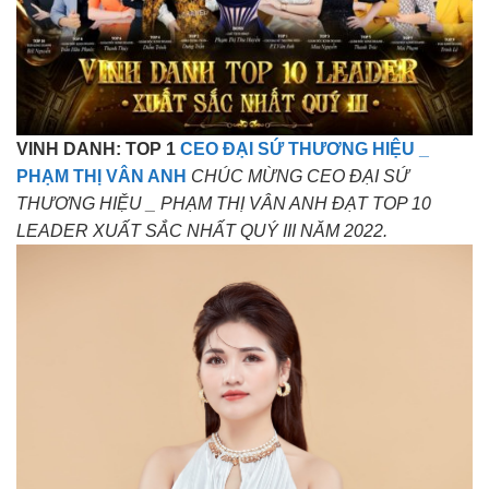
VINH DANH: TOP 1
CEO ĐẠI SỨ THƯƠNG HIỆU _
PHẠM THỊ VÂN ANH
CHÚC MỪNG CEO ĐẠI SỨ
THƯƠNG HIỆU _ PHẠM THỊ VÂN ANH ĐẠT TOP 10
LEADER XUẤT SẮC NHẤT QUÝ III NĂM 2022.