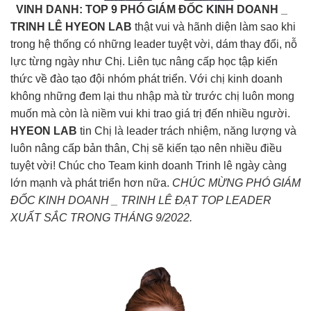
VINH DANH: TOP 9
PHÓ GIÁM ĐỐC KINH DOANH _
TRINH LÊ
HYEON LAB
thật vui và hãnh diện làm sao khi
trong hệ thống có những leader tuyệt vời, dám thay đổi, nỗ
lực từng ngày như Chị. Liên tục nâng cấp học tập kiến
thức về đào tạo đội nhóm phát triển. Với chị kinh doanh
không những đem lại thu nhập mà từ trước chị luôn mong
muốn mà còn là niềm vui khi trao giá trị đến nhiều người.
HYEON LAB
tin Chị là leader trách nhiệm, năng lượng và
luôn nâng cấp bản thân, Chị sẽ kiến tạo nên nhiều điều
tuyệt vời! Chúc cho Team kinh doanh Trinh lê ngày càng
lớn mạnh và phát triển hơn nữa.
CHÚC MỪNG PHÓ GIÁM
ĐỐC KINH DOANH _ TRINH LÊ ĐẠT TOP LEADER
XUẤT SẮC TRONG THÁNG 9/2022.