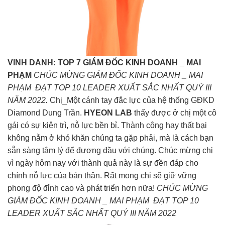
VINH DANH: TOP 7
GIÁM ĐỐC KINH DOANH _ MAI
PHẠM
CHÚC MỪNG GIÁM ĐỐC KINH DOANH _ MAI
PHẠM ĐẠT TOP 10 LEADER XUẤT SẮC NHẤT QUÝ III
NĂM 2022.
Chị_Một cánh tay đắc lực của hệ thống GĐKD
Diamond Dung Trần.
HYEON LAB
thấy được ở chị một cô
gái có sự kiên trì, nỗ lực bền bỉ. Thành công hay thất bại
không nằm ở khó khăn chúng ta gặp phải, mà là cách bạn
sẵn sàng tâm lý để đương đầu với chúng. Chúc mừng chị
vì ngày hôm nay với thành quả này là sự đền đáp cho
chính nỗ lực của bản thân. Rất mong chị sẽ giữ vững
phong độ đỉnh cao và phát triển hơn nữa!
CHÚC MỪNG
GIÁM ĐỐC KINH DOANH _ MAI PHẠM ĐẠT TOP 10
LEADER XUẤT SẮC NHẤT QUÝ III NĂM 2022