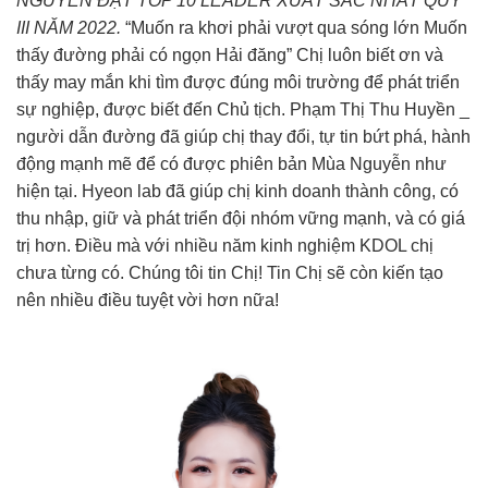
NGUYỄN ĐẠT TOP 10 LEADER XUẤT SẮC NHẤT QUÝ
III NĂM 2022.
“Muốn ra khơi phải vượt qua sóng lớn Muốn
thấy đường phải có ngọn Hải đăng” Chị luôn biết ơn và
thấy may mắn khi tìm được đúng môi trường để phát triển
sự nghiệp, được biết đến Chủ tịch. Phạm Thị Thu Huyền _
người dẫn đường đã giúp chị thay đổi, tự tin bứt phá, hành
động mạnh mẽ để có được phiên bản Mùa Nguyễn như
hiện tại. Hyeon lab đã giúp chị kinh doanh thành công, có
thu nhập, giữ và phát triển đội nhóm vững mạnh, và có giá
trị hơn. Điều mà với nhiều năm kinh nghiệm KDOL chị
chưa từng có. Chúng tôi tin Chị! Tin Chị sẽ còn kiến tạo
nên nhiều điều tuyệt vời hơn nữa!