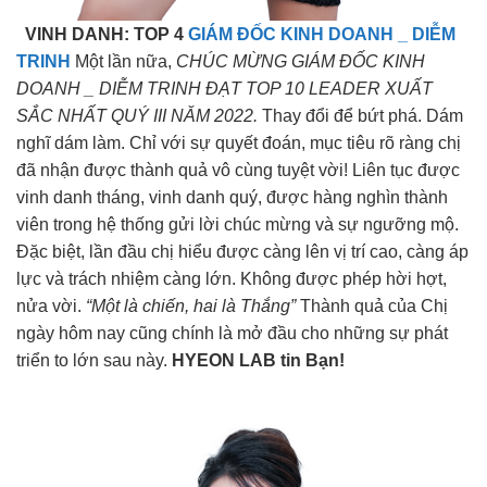
VINH DANH: TOP 4
GIÁM ĐỐC KINH DOANH _ DIỄM
TRINH
Một lần nữa,
CHÚC MỪNG GIÁM ĐỐC KINH
DOANH _ DIỄM TRINH ĐẠT TOP 10 LEADER XUẤT
SẮC NHẤT QUÝ III NĂM 2022.
Thay đổi để bứt phá. Dám
nghĩ dám làm. Chỉ với sự quyết đoán, mục tiêu rõ ràng chị
đã nhận được thành quả vô cùng tuyệt vời! Liên tục được
vinh danh tháng, vinh danh quý, được hàng nghìn thành
viên trong hệ thống gửi lời chúc mừng và sự ngưỡng mộ.
Đặc biệt, lần đầu chị hiểu được càng lên vị trí cao, càng áp
lực và trách nhiệm càng lớn. Không được phép hời hợt,
nửa vời.
“Một là chiến, hai là Thắng”
Thành quả của Chị
ngày hôm nay cũng chính là mở đầu cho những sự phát
triển to lớn sau này.
HYEON LAB tin Bạn!