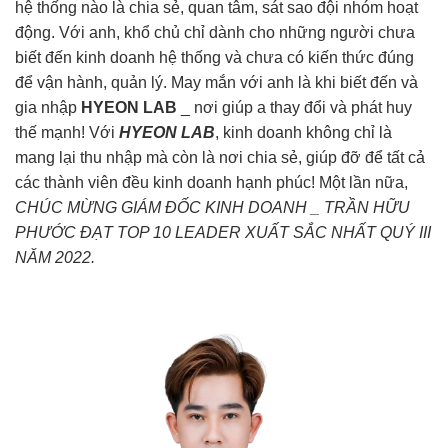
hệ thống nào là chia sẻ, quan tâm, sát sao đội nhóm hoạt
động. Với anh, khổ chủ chỉ dành cho những người chưa
biết đến kinh doanh hệ thống và chưa có kiến thức đúng
để vận hành, quản lý. May mắn với anh là khi biết đến và
gia nhập
HYEON LAB
_ nơi giúp a thay đổi và phát huy
thế mạnh! Với
HYEON LAB
, kinh doanh không chỉ là
mang lại thu nhập mà còn là nơi chia sẻ, giúp đỡ để tất cả
các thành viên đều kinh doanh hạnh phúc! Một lần nữa,
CHÚC MỪNG GIÁM ĐỐC KINH DOANH _ TRẦN HỮU
PHƯỚC ĐẠT TOP 10 LEADER XUẤT SẮC NHẤT QUÝ III
NĂM 2022.